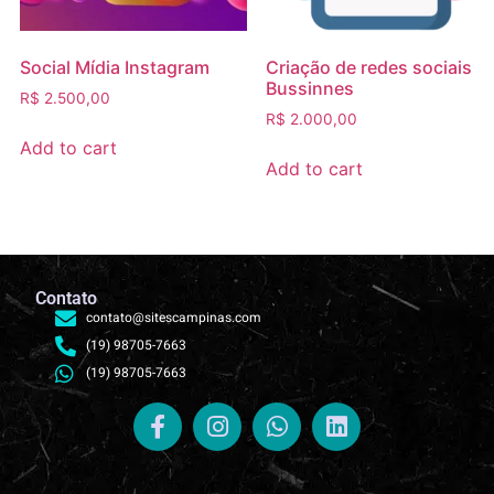
Social Mídia Instagram
Criação de redes sociais
Bussinnes
R$
2.500,00
R$
2.000,00
Add to cart
Add to cart
Contato
contato@sitescampinas.com
(19) 98705-7663
(19) 98705-7663