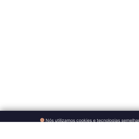
Nós utilizamos cookies e tecnologias semelhan
conteúdo. Ao continuar navegand
Utilizamos cookies para melhorar sua experiência. Ao aceitar, vo