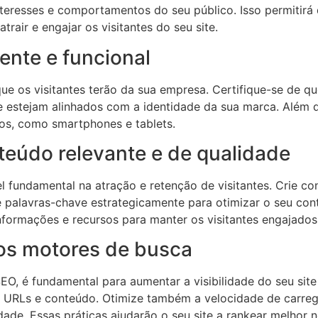
interesses e comportamentos do seu público. Isso permitirá
rair e engajar os visitantes do seu site.
ente e funcional
e os visitantes terão da sua empresa. Certifique-se de que 
ue estejam alinhados com a identidade da sua marca. Além di
ivos, como smartphones e tablets.
eúdo relevante e de qualidade
undamental na atração e retenção de visitantes. Crie cont
ize palavras-chave estrategicamente para otimizar o seu co
nformações e recursos para manter os visitantes engajados
 os motores de busca
O, é fundamental para aumentar a visibilidade do seu site 
s, URLs e conteúdo. Otimize também a velocidade de carreg
idade. Essas práticas ajudarão o seu site a rankear melhor