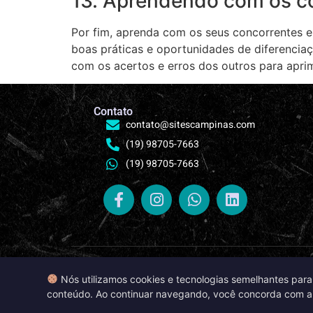
13. Aprendendo com os co
Por fim, aprenda com os seus concorrentes e 
boas práticas e oportunidades de diferenciaç
com os acertos e erros dos outros para aprim
Contato
contato@sitescampinas.com
(19) 98705-7663
(19) 98705-7663
Termos de 
Nós utilizamos cookies e tecnologias semelhantes para m
Utilizamos cookies para melhorar sua experi
conteúdo. Ao continuar navegando, você concorda com 