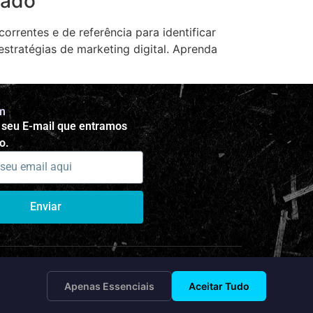
cado
rrentes e de referência para identificar
stratégias de marketing digital. Aprenda
m
 seu E-mail que entramos
o.
Enviar
Apenas Essenciais
Aceitar Tudo
Aceitar
Recusar
Saiba mais
SitesCampinas. Todos os direitos reservados.