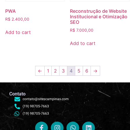
PWA
Reconstrução de Website
Institucional e Otimização
R$
2.400,00
SEO
R$
7.000,00
Add to cart
Add to cart
←
1
2
3
4
5
6
→
Contato
contato@sitescampinas.com
(19) 98705-7663
(19) 98705-7663